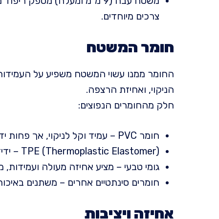
משטח עבה (9 מ"מ ומעלה) מספק ר
צרכים מיוחדים.
חומר המשטח
החומר ממנו עשוי המשטח משפיע על העמידות,
הניקוי, ואחיזת הרצפה.
חלק מהחומרים הנפוצים:
חומר PVC – עמיד וקל לניקוי, אך פחות ידידותי לסביבה.
TPE (Thermoplastic Elastomer) – ידידותי לסביבה, רך וגמיש, עם אחיזה טובה.
גומי טבעי – מציע אחיזה מעולה ועמידות, 
חומרים סינתטיים אחרים – משתנים באיכות
אחיזה ויציבות