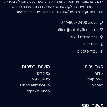
איננו מייצג בהכרח את השירות, המוצר, את הפרטים הטכניים הכלולים בו או את
המחיר הנזכר לצידו. כדי לקבל את מלוא המידע הרלוונטי על המוצרים יש
לפנות למשווקים המורשים ו/או ליצרנים של המוצרים המוזכרים באתר.
טלפון: 077-805-2400
office@safetyfloor.co.il
דרך הלולים 1, יגור
ניווט ליעד
עמוד פייסבוק
קצת עלינו
משטחי בטיחות
אודות
גני ילדים
יצירת קשר
גני שעשועים
מאמרים
משולבי דשא סינטטי
מגרשי משחקים
משטחי גומי